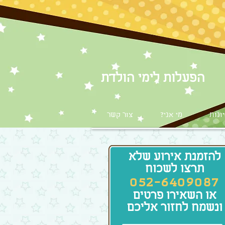
​הפעלות לימי הולדת
ונות
?מי אני
צור קשר
להזמנת אירוע שלא
תרצו לשכוח
052-6409087
או השאירו פרטים
ונשמח לחזור אליכם​