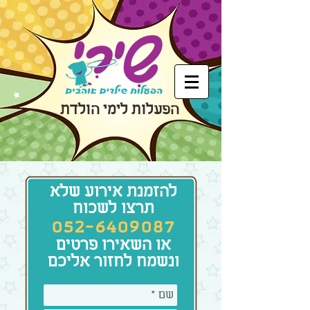
​הפעלות לימי הולדת
להזמנת אירוע שלא
תרצו לשכוח
052-6409087
או השאירו פרטים
ונשמח לחזור אליכם​