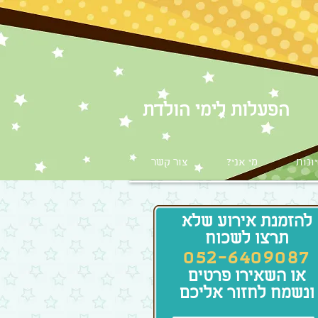
​הפעלות לימי הולדת
ונות
?מי אני
צור קשר
להזמנת אירוע שלא
תרצו לשכוח
052-6409087
או השאירו פרטים
ונשמח לחזור אליכם​