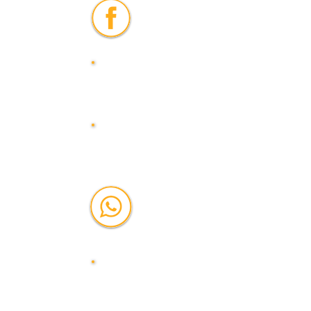
פייסבוק
אתר
מייל
וואטסאפ
טלפו